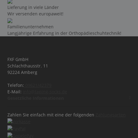
Lieferung in viele Länder
Wir versenden europaweit!
Familienunternehmen
Langjährige Erfahrung in der Orthopädieschuhtechnik!
FXF GmbH
Schlachthausstr. 11
92224 Amberg
Telefon:
09621/42379
E-Mail:
info@taping-socks.de
Gesetzliche Informationen
Zahlen Sie einfach mit eine der folgenden
Zahlungsarten