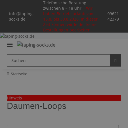
Telefonische Beratung
zwischen 8 – 18 Uhr
Wir
info@taping-
haben Betriebsurlaub vom
09621
socks.de
15.8. bis 30.8.2026. In dieser
42379
Zeit können wir leider keine
Bestellungen bearbeiten.
Startseite
Hinweis
Daumen-Loops