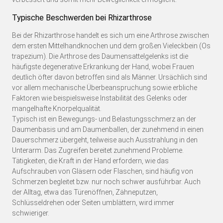
Typische Beschwerden bei Rhizarthrose
Bei der Rhizarthrose handelt es sich um eine Arthrose zwischen
dem ersten Mittelhandknochen und dem großen Vieleckbein (Os
trapezium). Die Arthrose des Daumensattelgelenks ist die
häufigste degenerative Erkrankung der Hand, wobei Frauen
deutlich öfter davon betroffen sind als Männer. Ursächlich sind
vor allem mechanische Überbeanspruchung sowie erbliche
Faktoren wie beispielsweise Instabilität des Gelenks oder
mangelhafte Knorpelqualität.
Typisch ist ein Bewegungs- und Belastungsschmerz an der
Daumenbasis und am Daumenballen, der zunehmend in einen
Dauerschmerz übergeht, teilweise auch Ausstrahlung in den
Unterarm. Das Zugreifen bereitet zunehmend Probleme.
Tätigkeiten, die Kraft in der Hand erfordern, wie das
Aufschrauben von Gläsern oder Flaschen, sind häufig von
Schmerzen begleitet bzw. nur noch schwer ausführbar. Auch
der Alltag, etwa das Türenöffnen, Zähneputzen,
Schlüsseldrehen oder Seiten umblättern, wird immer
schwieriger.