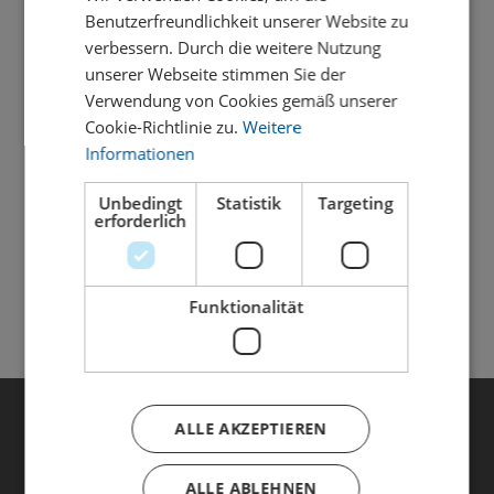
Benutzerfreundlichkeit unserer Website zu
Unsere Produkte wurden alle in Deutschland
verbessern. Durch die weitere Nutzung
hergestellt und produziert!
unserer Webseite stimmen Sie der
Verwendung von Cookies gemäß unserer
Schnelle Lieferung
Cookie-Richtlinie zu.
Weitere
All unsere Produkte sind für Sie sofort lieferbar!
Informationen
Lieferung in viele Länder
Unbedingt
Statistik
Targeting
erforderlich
Wir versenden europaweit!
Familienunternehmen
Funktionalität
Langjährige Erfahrung in der Orthopädieschuhtechnik!
Kontakt
ALLE AKZEPTIEREN
FXF GmbH
Schlachthausstr. 11
ALLE ABLEHNEN