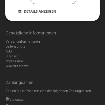
92224 Amberg
DETAILS ANZEIGEN
Telefon:
09621/42379
E-Mail:
info@taping-socks.de
Gesetzliche Informationen
Versandinformationen
Datenschutz
AGB
Sitemap
Impressum
Widerrufsrecht
Zahlungsarten
Zahlen Sie einfach mit eine der folgenden
Zahlungsarten