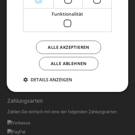
Telefon:
09621/42379
Funktionalität
E-Mail:
info@taping-socks.de
Gesetzliche Informationen
ALLE AKZEPTIEREN
Versandinformationen
Datenschutz
AGB
ALLE ABLEHNEN
Sitemap
Impressum
DETAILS ANZEIGEN
Widerrufsrecht
Zahlungsarten
Zahlen Sie einfach mit eine der folgenden
Zahlungsarten