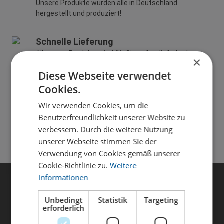
Unsere Produkte wurden alle in Deutschland
hergestellt und produziert!
Schnelle Lieferung
All unsere Produkte sind für Sie sofort lieferbar!
×
Diese Webseite verwendet
Lieferung in viele Länder
Cookies.
Wir versenden europaweit!
Wir verwenden Cookies, um die
Benutzerfreundlichkeit unserer Website zu
Familienunternehmen
verbessern. Durch die weitere Nutzung
Langjährige Erfahrung in der Orthopädieschuhtechnik!
unserer Webseite stimmen Sie der
Verwendung von Cookies gemäß unserer
Cookie-Richtlinie zu.
Weitere
Informationen
Kontakt
FXF GmbH
Unbedingt
Statistik
Targeting
erforderlich
Schlachthausstr. 11
92224 Amberg