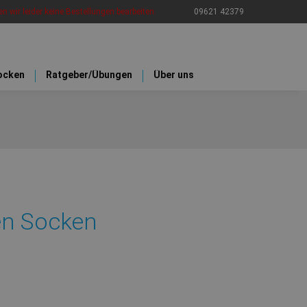
n wir leider keine Bestellungen bearbeiten.
09621 42379
ocken
Ratgeber/Übungen
Über uns
n Socken