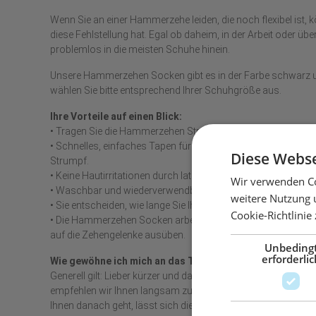
Wenn Sie an einer Hammerzehe leiden, die noch flexibel ist, k
diese Fehlstellung hat. Egal ob daheim, in der Arbeit oder 
problemlos in die meisten Schuhe hinein.
Unsere Hammerzehen Socken gibt es in der Farbe schwarz und 
wählen Sie bitte entsprechend Ihrer Schuhgröße aus.
Ihre Vorteile auf einen Blick:
• Tragen Sie die Hammerzehen Strümpfe, wenn es Ihnen passt
• Schnelles, einfaches Tapen für jeden Tag durch das integ
Diese Webse
Strumpf.
• Keine Hautirritationen durch latexfreie, hautfreundliche Tapi
Wir verwenden Co
• Waschbar und wiederverwendbar, daher hygienischer in d
weitere Nutzung 
• Sie entscheiden, wie lange Sie Ihren Fuß therapieren möchte
Cookie-Richtlinie
• Die Hammerzehen Socken arbeiten auf Zug und sorgen so auf
auf die Zehengelenke ausüben.
Unbeding
erforderlic
Wie gewöhne ich mich an das Tragen?
Generell gilt: Lieber kürzer und dafür täglich tragen, als 
empfehlen wir Ihnen langsam zu starten. Es reichen bereits
Ihnen danach geht, lässt sich die Tragezeit allmählich steiger