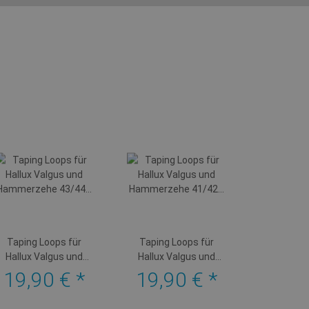
Taping Loops für
Taping Loops für
Hallux Valgus und
Hallux Valgus und
Hammerzehe 43/44
Hammerzehe 41/42
19,90 €
*
19,90 €
*
blau
taupe