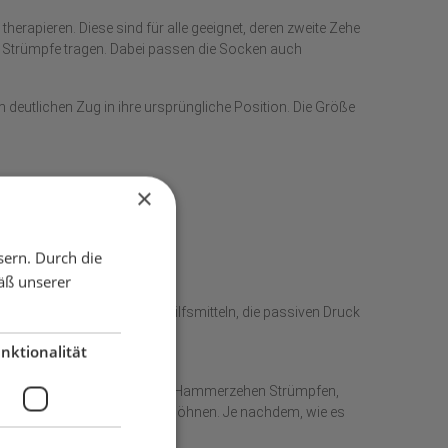
herapieren. Diese sind für alle geeignet, deren zweite Zehe
en Strümpfe tragen. Dabei passen die Socken auch
deutlichen Zug in ihre ursprüngliche Position. Die Größe
×
sern. Durch die
usgezogen werden kann.
äß unserer
schied zu vielen anderen Hilfsmitteln, die passiven Druck
nktionalität
h keine Erfahrungen mit unseren Hammerzehen Strümpfen,
an die neue Beanspruchung gewöhnen. Je nachdem, wie es