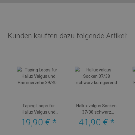
Kunden kauften dazu folgende Artikel:
Taping Loops für
Hallux valgus Socken
Hallux Valgus und
37/38 schwarz
8
Hammerzehe 39/40
korrigierend
19,90 €
*
41,90 €
*
beige