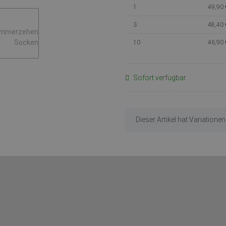
1
49,90 
3
48,40 
10
46,90 
Sofort verfügbar
x
Dieser Artikel hat Variatione