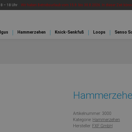
n 8 – 18 Uhr
Wir haben Betriebsurlaub vom 15.8. bis 30.8.2026. In dieser Zeit könne
algus
Hammerzehen
Knick-Senkfuß
Loops
Senso S
Hammerzehe
Artikelnummer:
3000
Kategorie:
Hammerzehen
Hersteller:
FXF GmbH