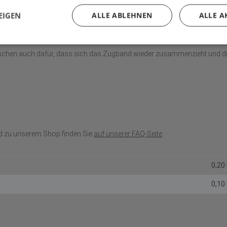
te es nicht unangenehm oder schmerzhaft sein. In diesem Fall sollten Si
EIGEN
ALLE ABLEHNEN
ALLE A
 in der Waschmaschine waschen. Wir empfehlen, die Socken dafür in ei
chen auch dafür, dass sich das Zugband wieder zusammenzieht und d
d zu unserem Shop finden Sie
auf unserer FAQ-Seite
.
0,20
0,10