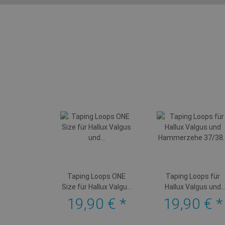
Taping Loops ONE
Taping Loops für
Size für Hallux Valgus
Hallux Valgus und
und Hammerzehe
Hammerzehe 37/3
19,90 €
*
19,90 €
*
beige
blau