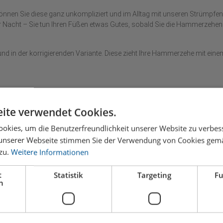
önnen Sie diese ganz unkompliziert und im Alltag mit unseren Strümpfen t
über Nacht – Sie tun Ihren Füßen etwas Gutes, sobald Sie die Hammerzeh
in der korrigierenden Variante. Diese zieht Ihre Hammerzehe mit einem 
. Egal ob tagsüber in Schuhen oder nachts im Bett.
rierte Tape im Hammerzehen
ite verwendet Cookies.
ngbänder mit Biozertifikat.
okies, um die Benutzerfreundlichkeit unserer Website zu verbes
er Anwendung, weil er anders als Tapes beispielsweise beim Duschen a
unserer Webseite stimmen Sie der Verwendung von Cookies gem
n. Denn jede Minute Tragezeit ist auch Therapiezeit.
 zu.
Weitere Informationen
 eine aktive Art für eine wirksame Muskelveränderung. Das ist der Unter
t
Statistik
Targeting
Fu
h
einen Tag sehr lange und dafür eine Woche gar nicht mehr. Haben Sie noc
 ein paar Minuten für den Anfang, denn die Muskulatur muss sich erst 
n.