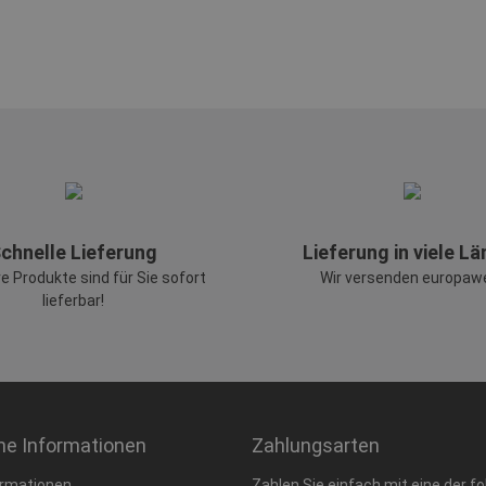
chnelle Lieferung
Lieferung in viele L
re Produkte sind für Sie sofort
Wir versenden europawe
lieferbar!
he Informationen
Zahlungsarten
rmationen
Zahlen Sie einfach mit eine der f