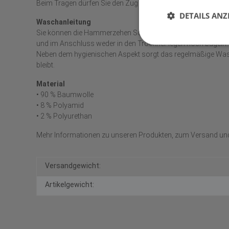
Beim Tragen dürfen Sie den Zug ruhig spüren, allerdings soll
DETAILS ANZ
Waschanleitung
Sie können die Hammerzehen Socken problemlos bei 60 Grad
und im Anschluss weder in den Trockner legen noch bügeln.
Neben dem hygienischen Aspekt sorgt das regelmäßige Was
bleibt.
Material
• 90 % Baumwolle
• 8 % Polyamid
• 2 % Polyurethan
Mehr Informationen zu unseren Produkten, zum Versand un
Versandgewicht:
Artikelgewicht: