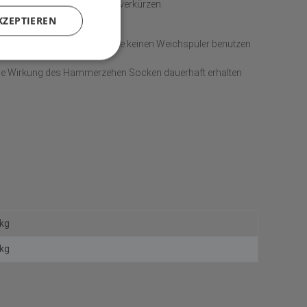
e die Tragezeit entsprechend verkürzen.
KZEPTIEREN
n Wäschenetz zu legen. Bitte keinen Weichspüler benutzen
ie Wirkung des Hammerzehen Socken dauerhaft erhalten
 kg
kg