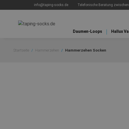
info@taping-socks.de
Telefonische Beratung zwische
Daumen-Loops
Hallux V
Startseite
Hammerzehen
Hammerzehen Socken