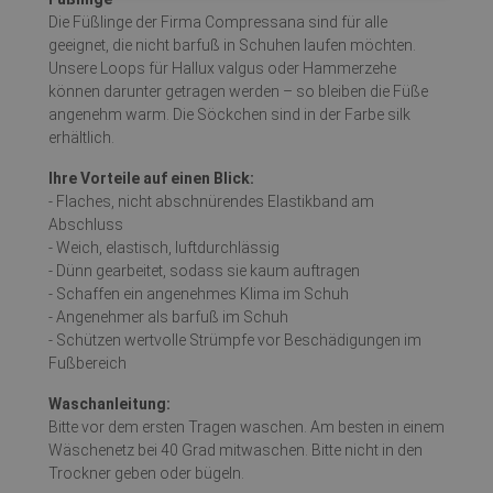
Die Füßlinge der Firma Compressana sind für alle
geeignet, die nicht barfuß in Schuhen laufen möchten.
Unsere Loops für Hallux valgus oder Hammerzehe
können darunter getragen werden – so bleiben die Füße
angenehm warm. Die Söckchen sind in der Farbe silk
erhältlich.
Ihre Vorteile auf einen Blick:
- Flaches, nicht abschnürendes Elastikband am
Abschluss
- Weich, elastisch, luftdurchlässig
- Dünn gearbeitet, sodass sie kaum auftragen
- Schaffen ein angenehmes Klima im Schuh
- Angenehmer als barfuß im Schuh
- Schützen wertvolle Strümpfe vor Beschädigungen im
Fußbereich
Waschanleitung:
Bitte vor dem ersten Tragen waschen. Am besten in einem
Wäschenetz bei 40 Grad mitwaschen. Bitte nicht in den
Trockner geben oder bügeln.