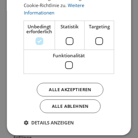
Cookie-Richtlinie zu.
Weitere
Waschanleitung
Informationen
Sie können die Loops problemlos bei 30 Grad in der
Waschmaschine waschen. Wir empfehlen, sie dafür in
Unbedingt
Statistik
Targeting
ein Wäschenetz zu legen. Bitte keinen Weichspüler
erforderlich
benutzen und im Anschluss weder in den Trockner legen
noch bügeln.
Neben dem hygienischen Aspekt sorgt das regelmäßige
Waschen auch dafür, dass sich das Zugband wieder
Funktionalität
zusammenzieht und die Wirkung des Loops dauerhaft
erhalten bleibt.
Material
• 50 % Polyurethan
ALLE AKZEPTIEREN
• 37 % Polyamid
• 13 % Elastan
ALLE ABLEHNEN
Mehr Informationen zu unseren Produkten, zum Versand
und zu unserem Shop finden Sie
auf unserer FAQ-Seite
.
DETAILS ANZEIGEN
Füßlinge