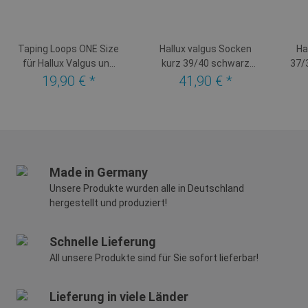
Taping Loops ONE Size
Hallux valgus Socken
Ha
für Hallux Valgus und
kurz 39/40 schwarz
37/
Hammerzehe blau
korrigierend
19,90 €
*
41,90 €
*
Made in Germany
Unsere Produkte wurden alle in Deutschland
hergestellt und produziert!
Schnelle Lieferung
All unsere Produkte sind für Sie sofort lieferbar!
Lieferung in viele Länder