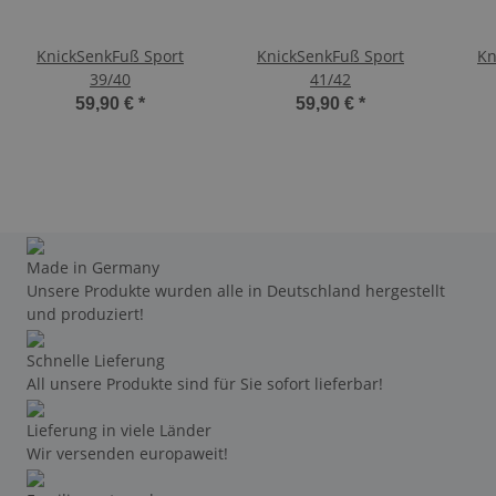
KnickSenkFuß Sport
KnickSenkFuß Sport
Kn
39/40
41/42
59,90 €
*
59,90 €
*
Made in Germany
Unsere Produkte wurden alle in Deutschland hergestellt
und produziert!
Schnelle Lieferung
All unsere Produkte sind für Sie sofort lieferbar!
Lieferung in viele Länder
Wir versenden europaweit!