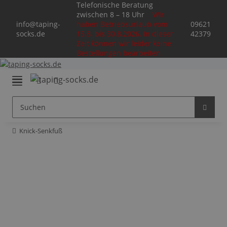
Telefonische Beratung
zwischen 8 – 18 Uhr
Wir
info@taping-
haben Betriebsurlaub vom
09621
socks.de
15.8. bis 30.8.2026. In dieser
42379
Zeit können wir leider keine
Bestellungen bearbeiten.
Knick-Senkfuß